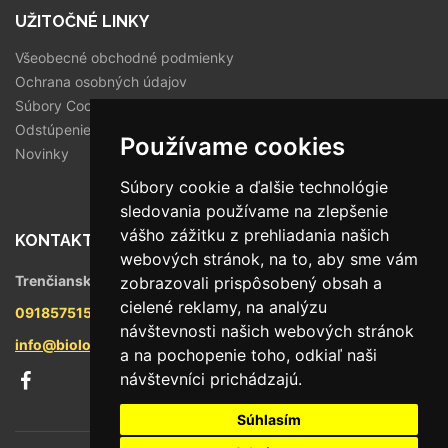
UŽITOČNÉ LINKY
Všeobecné obchodné podmienky
Ochrana osobných údajov
Súbory Cookies
Odstúpenie od zmluvy
Používame cookies
Novinky
Súbory cookie a ďalšie technológie
sledovania používame na zlepšenie
vášho zážitku z prehliadania našich
KONTAKT
webových stránok, na to, aby sme vám
Trenčianska 56/F, 821 09 Bratislava
zobrazovali prispôsobený obsah a
cielené reklamy, na analýzu
0918575158
návštevnosti našich webových stránok
info@biologika.sk
a na pochopenie toho, odkiaľ naši
návštevníci prichádzajú.
Súhlasím