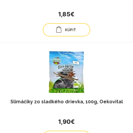
1,85€
KÚPIŤ
Slimáčiky zo sladkého drievka, 100g, Oekovital
1,90€