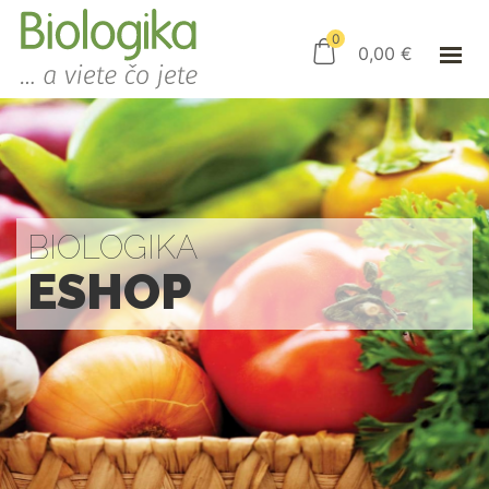
ÚVOD
ESHOP
0
0,00
€
AKO NAKUPOVAŤ
KAMENNÝ OBCHOD
KONTAKT
PRIHLÁSENIE
BIOLOGIKA
ESHOP