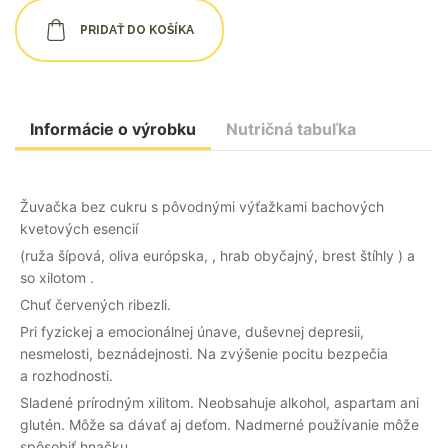
PRIDAŤ DO KOŠÍKA
Informácie o výrobku
Nutričná tabuľka
Žuvačka bez cukru s pôvodnými výťažkami bachových
kvetových esencií
(ruža šípová, oliva európska, , hrab obyčajný, brest štíhly ) a
so xilotom .
Chuť červených ribezli.
Pri fyzickej a emocionálnej únave, duševnej depresii,
nesmelosti, beznádejnosti. Na zvýšenie pocitu bezpečia
a rozhodnosti.
Sladené prírodným xilitom. Neobsahuje alkohol, aspartam ani
glutén. Môže sa dávať aj deťom. Nadmerné používanie môže
spôsobiť hnačku.