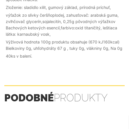
Zloženie: sladidlo xilit, gumový základ, prírodná príchuť,
výťažok zo slivky čeršňoplodej, zahusťovač: arabská guma,
zvlhčovač glycerín,sojalecitín, 0,25g pôvodných výťažkov
Bachových ketových esencií,farbivo:oxid titaničitý, leštiaca
látka: karnaubský vosk,
Výživová hodnota 100g produktu obsahuje (670 kJ160kcal)
Bielkoviny 0g, uhľohydráty 67 g , tuky 0g, vlákniny 0g, Na 0g
40ks v balení.
PODOBNÉ
PRODUKTY