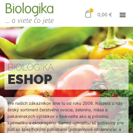
ÚVOD
ESHOP
0
0,00
€
AKO NAKUPOVAŤ
KAMENNÝ OBCHOD
KONTAKT
PRIHLÁSENIE
BIOLOGIKA
ESHOP
Pre našich zákazníkov sme tu od roku 2006. Nájdete u nás
široký sortiment čerstvého ovocia, zeleniny, mäsa a
pekárenských výrobkov v biokvalite ako aj prírodnú
kozmetiku a ekodrogériu. Samozrejmosťou sú potraviny pre
ľudí so špecifickými potrebami (potravinové intolerancie) a