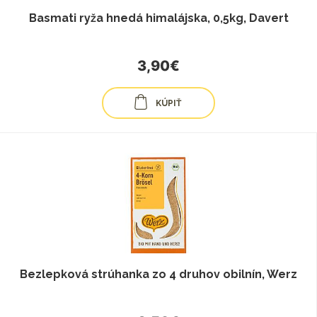
Basmati ryža hnedá himalájska, 0,5kg, Davert
3,90€
KÚPIŤ
Bezlepková strúhanka zo 4 druhov obilnín, Werz