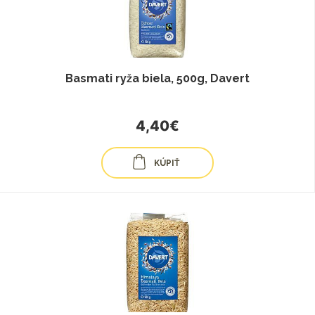
Basmati ryža biela, 500g, Davert
4,40€
KÚPIŤ