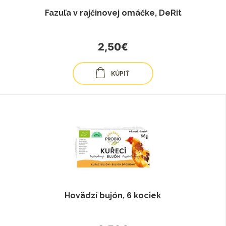
Fazuľa v rajčinovej omáčke, DeRit
2,50€
KÚPIŤ
Hovädzí bujón, 6 kociek