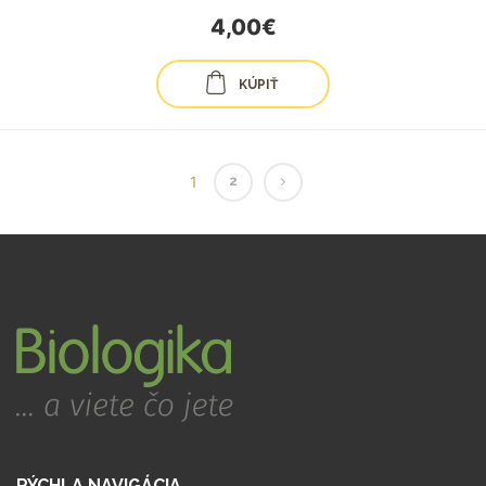
4,00€
KÚPIŤ
1
2
RÝCHLA NAVIGÁCIA