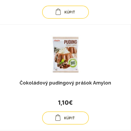
KÚPIŤ
Čokoládový pudingový prášok Amylon
1,10€
KÚPIŤ