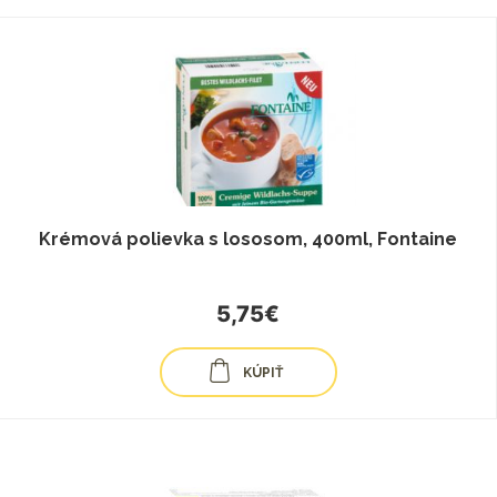
Krémová polievka s lososom, 400ml, Fontaine
5,75€
KÚPIŤ