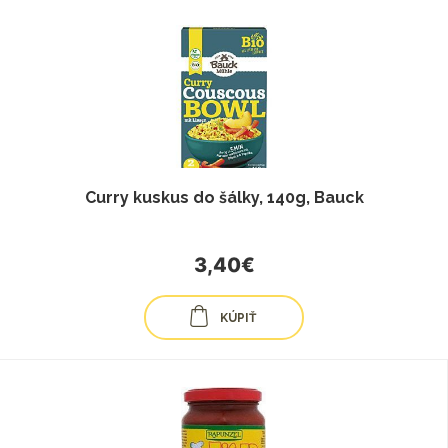
Curry kuskus do šálky, 140g, Bauck
3,40€
KÚPIŤ