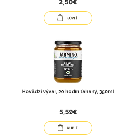
2,50€
KÚPIŤ
Hovädzí vývar, 20 hodín ťahaný, 350ml
5,59€
KÚPIŤ