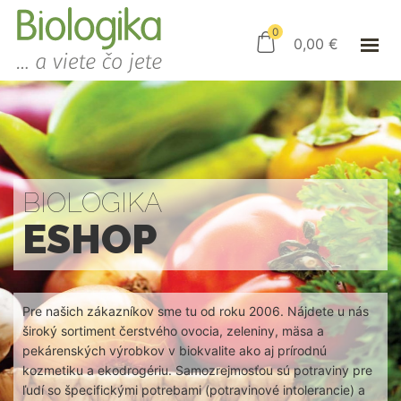
ÚVOD
ESHOP
0
0,00
€
AKO NAKUPOVAŤ
KAMENNÝ OBCHOD
KONTAKT
PRIHLÁSENIE
BIOLOGIKA
ESHOP
Pre našich zákazníkov sme tu od roku 2006. Nájdete u nás
široký sortiment čerstvého ovocia, zeleniny, mäsa a
pekárenských výrobkov v biokvalite ako aj prírodnú
kozmetiku a ekodrogériu. Samozrejmosťou sú potraviny pre
ľudí so špecifickými potrebami (potravinové intolerancie) a