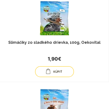
Slimáčiky zo sladkého drievka, 100g, Oekovital
1,90€
KÚPIŤ