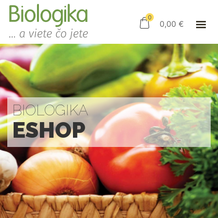
ÚVOD
ESHOP
0
0,00
€
AKO NAKUPOVAŤ
KAMENNÝ OBCHOD
KONTAKT
PRIHLÁSENIE
BIOLOGIKA
ESHOP