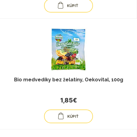
KÚPIŤ
Bio medvedíky bez želatíny, Oekovital, 100g
1,85€
KÚPIŤ