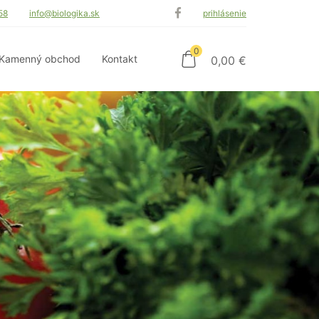
58
info@biologika.sk
prihlásenie
0
Kamenný obchod
Kontakt
0,00
€