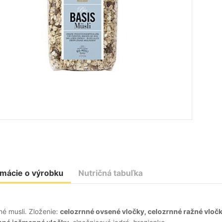
rmácie o výrobku
Nutričná tabuľka
é musli. Zloženie:
celozrnné ovsené vločky, celozrnné ražné vločk