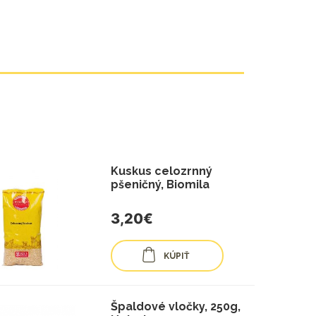
Kuskus celozrnný
pšeničný, Biomila
3,20€
KÚPIŤ
Špaldové vločky, 250g,