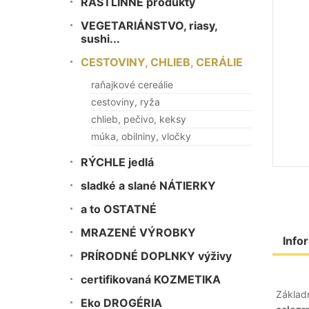
RASTLINNÉ produkty
VEGETARIÁNSTVO, riasy,
sushi...
CESTOVINY, CHLIEB, CERÁLIE
raňajkové cereálie
cestoviny, ryža
chlieb, pečivo, keksy
múka, obilniny, vločky
RÝCHLE jedlá
sladké a slané NÁTIERKY
a to OSTATNÉ
MRAZENÉ VÝROBKY
Info
PRÍRODNÉ DOPLNKY výživy
certifikovaná KOZMETIKA
Základn
Eko DROGÉRIA