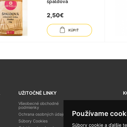
špaldová
2,50€
KÚPIŤ
A
UŽITOČNÉ LINKY
K
Všeobecné obchodné
Tr
podmienky
Používame cook
0
Ochrana osobných údajov
Súbory Cookies
i
Súbory cookie a ďalšie t