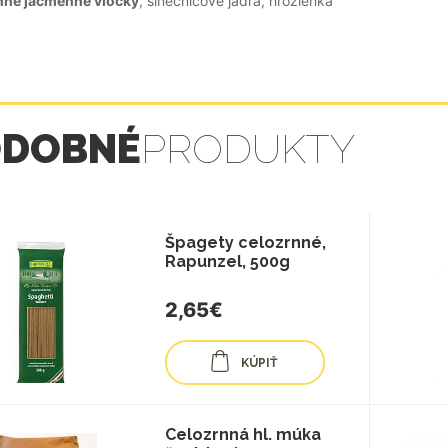
nné jačmenné vločky
, slnečnicové jadrá, hrozienka
ODOBNÉ
PRODUKTY
Špagety celozrnné,
Rapunzel, 500g
2,65€
KÚPIŤ
Celozrnná hl. múka