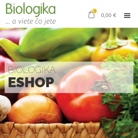
ÚVOD
ESHOP
0
0,00
€
AKO NAKUPOVAŤ
KAMENNÝ OBCHOD
KONTAKT
PRIHLÁSENIE
BIOLOGIKA
ESHOP