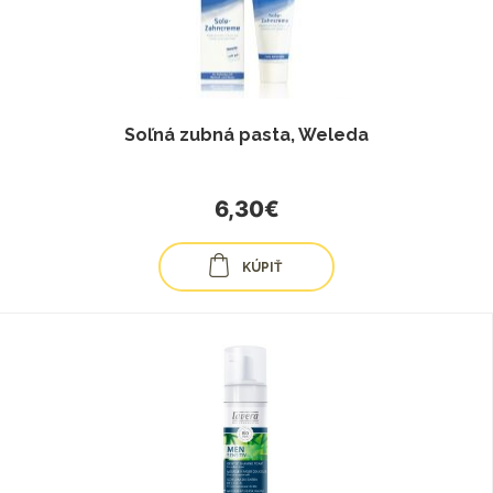
Soľná zubná pasta, Weleda
6,30€
KÚPIŤ