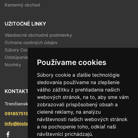
Kamenný obchod
UŽITOČNÉ LINKY
Všeobecné obchodné podmienky
Ochrana osobných údajov
Súbory Cookies
Odstúpenie od zmluvy
Používame cookies
Novinky
Súbory cookie a ďalšie technológie
sledovania používame na zlepšenie
vášho zážitku z prehliadania našich
KONTAKT
webových stránok, na to, aby sme vám
Trenčianska 56/F, 821 09 Bratislava
zobrazovali prispôsobený obsah a
cielené reklamy, na analýzu
0918575158
návštevnosti našich webových stránok
info@biologika.sk
a na pochopenie toho, odkiaľ naši
návštevníci prichádzajú.