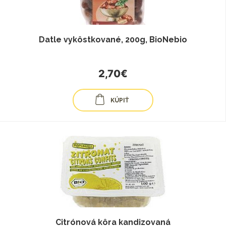
Datle vykôstkované, 200g, BioNebio
2,70€
KÚPIŤ
Citrónová kôra kandizovaná