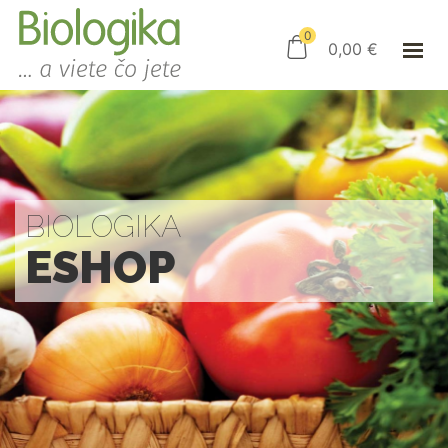
ÚVOD
ESHOP
0
0,00
€
AKO NAKUPOVAŤ
KAMENNÝ OBCHOD
KONTAKT
PRIHLÁSENIE
BIOLOGIKA
ESHOP