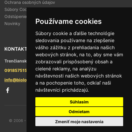
Ochrana osobných údajov
Súbory Cookies
Odstúpenie od zmluvy
Používame cookies
Novinky
Súbory cookie a ďalšie technológie
sledovania používame na zlepšenie
vášho zážitku z prehliadania našich
KONTAKT
webových stránok, na to, aby sme vám
Trenčianska 56/F, 821 09 Bratislava
zobrazovali prispôsobený obsah a
cielené reklamy, na analýzu
0918575158
návštevnosti našich webových stránok
info@biologika.sk
a na pochopenie toho, odkiaľ naši
návštevníci prichádzajú.
Súhlasím
Odmietam
© 2006 - 2026 Oto trade spol. s r.o., Všetky práva vyhradené.
Zmeniť moje nastavenia