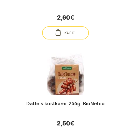
2,60€
KÚPIŤ
Datle s kôstkami, 200g, BioNebio
2,50€