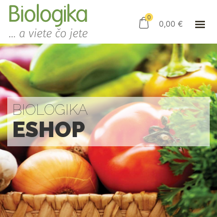
ÚVOD
ESHOP
0
0,00
€
AKO NAKUPOVAŤ
KAMENNÝ OBCHOD
KONTAKT
PRIHLÁSENIE
BIOLOGIKA
ESHOP