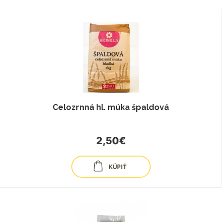
Celozrnná hl. múka špaldová
2,50€
KÚPIŤ