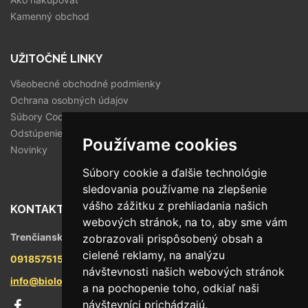
Kamenný obchod
UŽITOČNÉ LINKY
Všeobecné obchodné podmienky
Ochrana osobných údajov
Súbory Cookies
Odstúpenie od zmluvy
Používame cookies
Novinky
Súbory cookie a ďalšie technológie
sledovania používame na zlepšenie
vášho zážitku z prehliadania našich
KONTAKT
webových stránok, na to, aby sme vám
Trenčianska 56/F, 821 09 Bratislava
zobrazovali prispôsobený obsah a
cielené reklamy, na analýzu
0918575158
návštevnosti našich webových stránok
info@biologika.sk
a na pochopenie toho, odkiaľ naši
návštevníci prichádzajú.