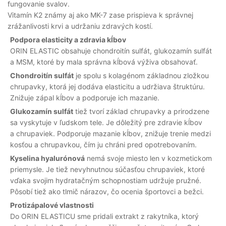
fungovanie svalov.
Vitamín K2 známy aj ako MK-7 zase prispieva k správnej
zrážanlivosti krvi a udržaniu zdravých kostí.
Podpora elasticity a zdravia kĺbov
ORIN ELASTIC obsahuje chondroitín sulfát, glukozamín sulfát
a MSM, ktoré by mala správna kĺbová výživa obsahovať.
Chondroitín sulfát
je spolu s kolagénom základnou zložkou
chrupavky, ktorá jej dodáva elasticitu a udržiava štruktúru.
Znižuje zápal kĺbov a podporuje ich mazanie.
Glukozamín sulfát
tiež tvorí základ chrupavky a prirodzene
sa vyskytuje v ľudskom tele. Je dôležitý pre zdravie kĺbov
a chrupaviek. Podporuje mazanie kĺbov, znižuje trenie medzi
kosťou a chrupavkou, čím ju chráni pred opotrebovaním.
Kyselina hyalurónová
nemá svoje miesto len v kozmetickom
priemysle. Je tiež nevyhnutnou súčasťou chrupaviek, ktoré
vďaka svojim hydratačným schopnostiam udržuje pružné.
Pôsobí tiež ako tlmič nárazov, čo ocenia športovci a bežci.
Protizápalové vlastnosti
Do ORIN ELASTICU sme pridali extrakt z rakytníka, ktorý