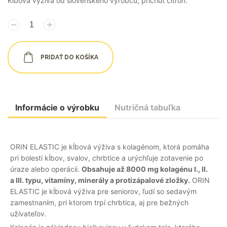
Kĺbová výživa od slovenského výrobcu, príchuť citrón.
PRIDAŤ DO KOŠÍKA
Informácie o výrobku
Nutričná tabuľka
ORIN ELASTIC je kĺbová výživa s kolagénom, ktorá pomáha
pri bolesti kĺbov, svalov, chrbtice a urýchľuje zotavenie po
úraze alebo operácii.
Obsahuje až 8000 mg kolagénu I., II.
a III. typu, vitamíny, minerály a protizápalové zložky.
ORIN
ELASTIC je kĺbová výživa pre seniorov, ľudí so sedavým
zamestnaním, pri ktorom trpí chrbtica, aj pre bežných
užívateľov.