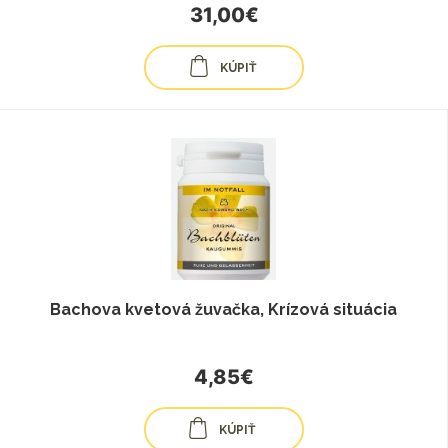
31,00€
KÚPIŤ
Bachova kvetová žuvačka, Krízová situácia
4,85€
KÚPIŤ