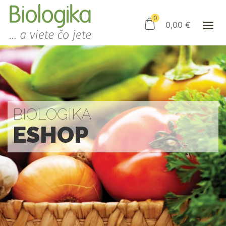
ÚVOD
ESHOP
0
0,00
€
AKO NAKUPOVAŤ
KAMENNÝ OBCHOD
KONTAKT
PRIHLÁSENIE
BIOLOGIKA
ESHOP