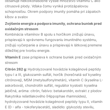
obsahuje niekoľkonásobne vyššie množstvo vitamínu C ako
citrusové plody. Vďaka čomu vyniká protizápalovou
schopnosťou. Okrem podpory imunity pomáha pri zápaloch
kĺbov a svalov
Zvýšenie energie a podpora imunity, ochrana buniek pred
oxidačným stresom
Kombinácia vitamínov B spolu s horčíkom znižujú únavu,
prispievajú k správnemu fungovaniu imunitného systému,
znižujú vyčerpanie a únavu a prispievajú k látkovej premene
dôležitej pre tvorbu energie.
Vitamín E
zase prispieva k ochrane buniek pred oxidačným
stresom
Citrón 262 g:
Hydrolyzované hovädzie kolagénové peptidy
typu I a III, glukozamín sulfát, horčík (horečnatá soľ kyseliny
citrónovej), MSM (metylsulfonylmetán), vitamín C (kyselina L-
askorbová), chondroitín sulfát, regulátor kyslosti: kyselina
jablčná, aróma: citrón, fabivo: betakarotén, extrakt z plodov
Rakytníka rešetliakového (Hippophae rhamnoides),
hydrolyzované hovädzie kolagénové peptidy typu II, vitamín
E (D - alfa - tokoferylacetát), sladidlo: glykozidy stevilu,