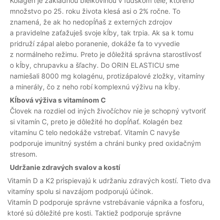
Kolagén je základnou bielkovinou v ľudskom tele, ktorého
množstvo po 25. roku života klesá asi o 2% ročne. To
znamená, že ak ho nedopĺňaš z externých zdrojov
a pravidelne zaťažuješ svoje kĺby, tak trpia. Ak sa k tomu
pridruží zápal alebo poranenie, dokáže ťa to vyvedie
z normálneho režimu. Preto je dôležitá správna starostlivosť
o kĺby, chrupavku a šľachy. Do ORIN ELASTICU sme
namiešali 8000 mg kolagénu, protizápalové zložky, vitamíny
a minerály, čo z neho robí komplexnú výživu na kĺby.
Kĺbová výživa s vitamínom C
Človek na rozdiel od iných živočíchov nie je schopný vytvoriť
si vitamín C, preto je dôležité ho dopĺňať. Kolagén bez
vitamínu C telo nedokáže vstrebať. Vitamín C navyše
podporuje imunitný systém a chráni bunky pred oxidačným
stresom.
Udržanie zdravých svalov a kostí
Vitamín D a K2 prispievajú k udržaniu zdravých kostí. Tieto dva
vitamíny spolu si navzájom podporujú účinok.
Vitamín D podporuje správne vstrebávanie vápnika a fosforu,
ktoré sú dôležité pre kosti. Taktiež podporuje správne