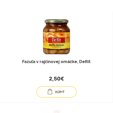
Fazuľa v rajčinovej omáčke, DeRit
2,50€
KÚPIŤ