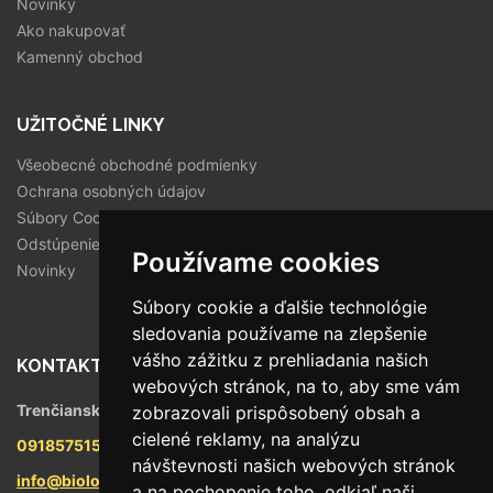
Novinky
Ako nakupovať
Kamenný obchod
UŽITOČNÉ LINKY
Všeobecné obchodné podmienky
Ochrana osobných údajov
Súbory Cookies
Odstúpenie od zmluvy
Používame cookies
Novinky
Súbory cookie a ďalšie technológie
sledovania používame na zlepšenie
vášho zážitku z prehliadania našich
KONTAKT
webových stránok, na to, aby sme vám
Trenčianska 56/F, 821 09 Bratislava
zobrazovali prispôsobený obsah a
cielené reklamy, na analýzu
0918575158
návštevnosti našich webových stránok
info@biologika.sk
a na pochopenie toho, odkiaľ naši