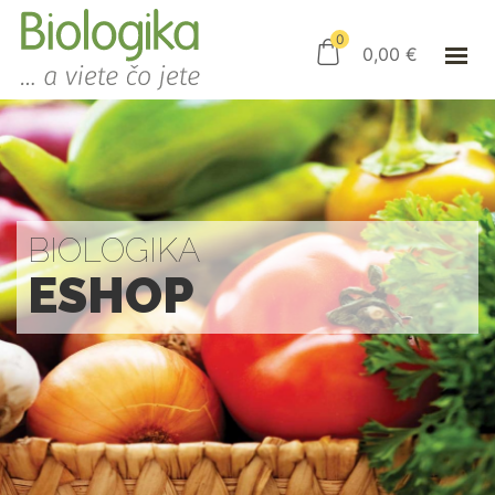
ÚVOD
ESHOP
0
0,00
€
AKO NAKUPOVAŤ
KAMENNÝ OBCHOD
KONTAKT
PRIHLÁSENIE
BIOLOGIKA
ESHOP