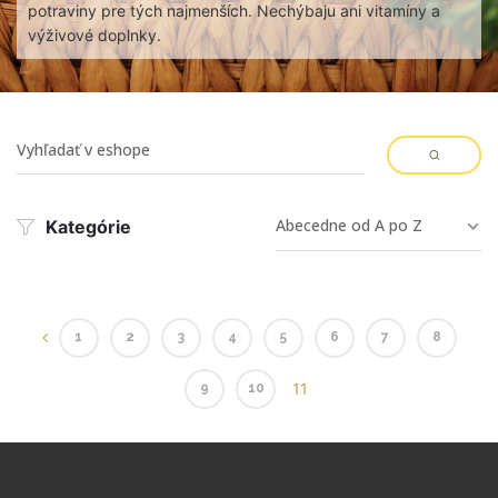
potraviny pre tých najmenších. Nechýbaju ani vitamíny a
výživové doplnky.
Abecedne od A po Z
Kategórie
1
2
3
4
5
6
7
8
11
9
10