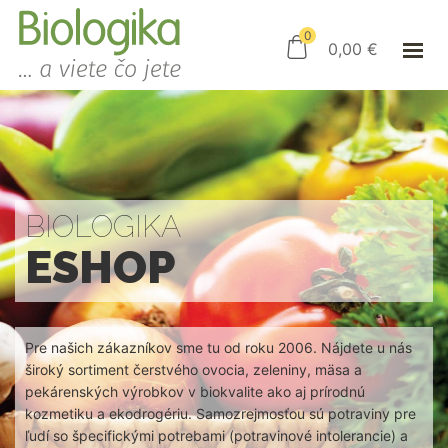
ÚVOD
ESHOP
0
0,00
€
AKO NAKUPOVAŤ
KAMENNÝ OBCHOD
KONTAKT
PRIHLÁSENIE
BIOLOGIKA
ESHOP
Pre našich zákazníkov sme tu od roku 2006. Nájdete u nás
široký sortiment čerstvého ovocia, zeleniny, mäsa a
pekárenských výrobkov v biokvalite ako aj prírodnú
kozmetiku a ekodrogériu. Samozrejmosťou sú potraviny pre
ľudí so špecifickými potrebami (potravinové intolerancie) a