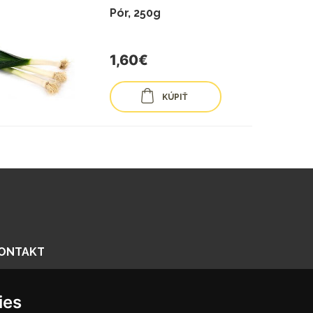
Pór, 250g
1,60€
KÚPIŤ
ONTAKT
enčianska 56/F, 821 09 Bratislava
ies
918575158