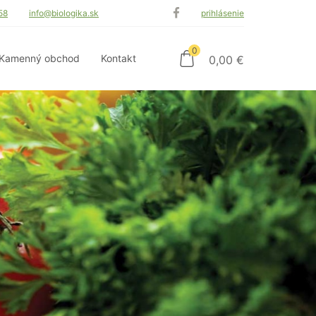
58
info@biologika.sk
prihlásenie
0
Kamenný obchod
Kontakt
0,00
€