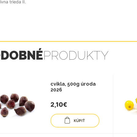
ívna trieda II.
ODOBNÉ
PRODUKTY
cvikla, 500g úroda
2026
2,10€
KÚPIŤ