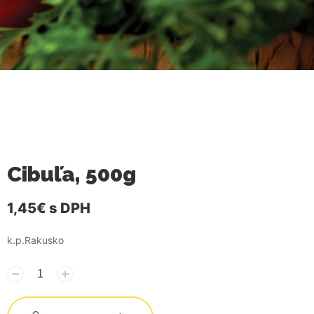
Cibuľa, 500g
1,45€
s DPH
k.p.Rakusko