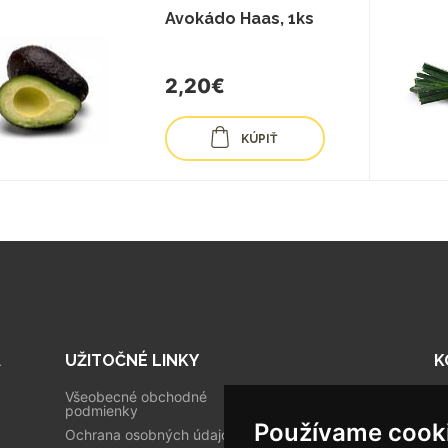
Avokádo Haas, 1ks
2,20€
KÚPIŤ
A
UŽITOČNÉ LINKY
K
Všeobecné obchodné
Tr
podmienky
Používame cook
0
Ochrana osobných údajov