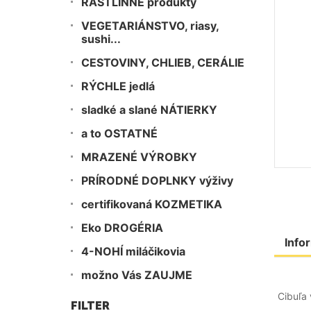
RASTLINNÉ produkty
VEGETARIÁNSTVO, riasy,
sushi...
CESTOVINY, CHLIEB, CERÁLIE
RÝCHLE jedlá
sladké a slané NÁTIERKY
a to OSTATNÉ
MRAZENÉ VÝROBKY
PRÍRODNÉ DOPLNKY výživy
certifikovaná KOZMETIKA
Eko DROGÉRIA
Info
4-NOHÍ miláčikovia
možno Vás ZAUJME
Cibuľa
FILTER