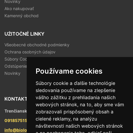
Novinky
Ako nakupovať
Kamenný obchod
UŽITOČNÉ LINKY
Všeobecné obchodné podmienky
Ochrana osobných údajov
Súbory Cookies
Odstúpenie od zmluvy
Používame cookies
Novinky
Súbory cookie a ďalšie technológie
sledovania používame na zlepšenie
vášho zážitku z prehliadania našich
KONTAKT
webových stránok, na to, aby sme vám
Trenčianska 56/F, 821 09 Bratislava
zobrazovali prispôsobený obsah a
cielené reklamy, na analýzu
0918575158
návštevnosti našich webových stránok
info@biologika.sk