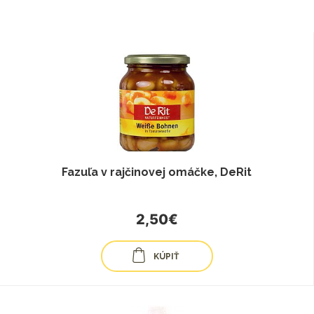
Fazuľa v rajčinovej omáčke, DeRit
2,50€
KÚPIŤ