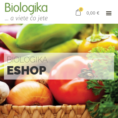
ÚVOD
ESHOP
0
0,00
€
AKO NAKUPOVAŤ
KAMENNÝ OBCHOD
KONTAKT
PRIHLÁSENIE
BIOLOGIKA
ESHOP